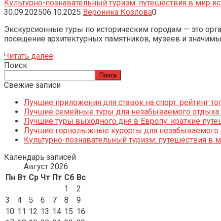
Культурно-познавательный туризм: путешествия в мир ис
30.09.2025
06.10.2025
Вероника Козлова
0
Экскурсионные туры по историческим городам — это орг
посещение архитектурных памятников, музеев и значимых
Читать далее
Поиск
Поиск
Свежие записи
Лучшие приложения для ставок на спорт: рейтинг т
Лучшие семейные туры для незабываемого отдыха 
Лучшие туры выходного дня в Европу: краткие путе
Лучшие горнолыжные курорты для незабываемого 
Культурно-познавательный туризм: путешествия в м
Календарь записей
Август 2026
Пн
Вт
Ср
Чт
Пт
Сб
Вс
1
2
3
4
5
6
7
8
9
10
11
12
13
14
15
16