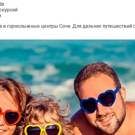
da
кскурсий
я
а и горнолыжные центры Сочи. Для дальних путешествий с