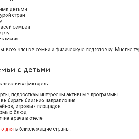
кими детьми
урой стран
м
 всей семьей
орту
р-классы
есы всех членов семьи и физическую подготовку. Многие 
емьи с детьми
 ключевых факторов:
орты, подросткам интересны активные программы
е выбирать близкие направления
сейнов, игровых площадок
акомых блюд
чие врача в отеле
го дня
в близлежащие страны.