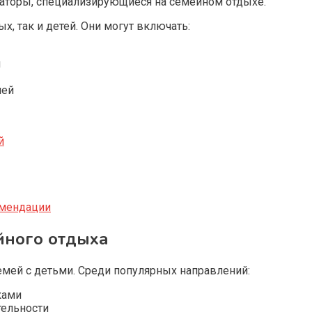
раторы, специализирующиеся на семейном отдыхе.
, так и детей. Они могут включать:
и
ией
й
омендации
йного отдыха
емей с детьми. Среди популярных направлений:
ками
тельности