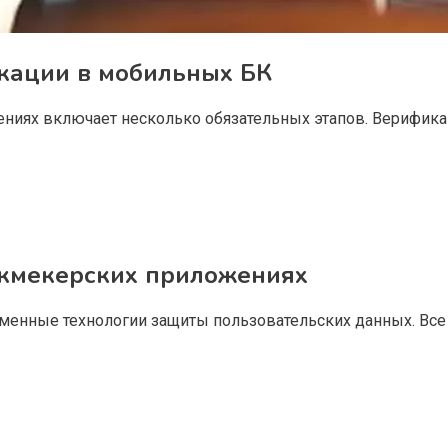
кации в мобильных БК
ниях включает несколько обязательных этапов. Верификац
укмекерских приложениях
енные технологии защиты пользовательских данных. Все 