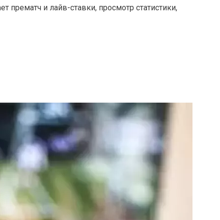
 прематч и лайв-ставки, просмотр статистики,