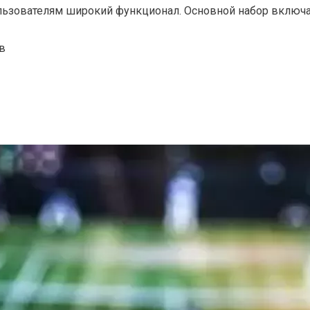
зователям широкий функционал. Основной набор включает
в