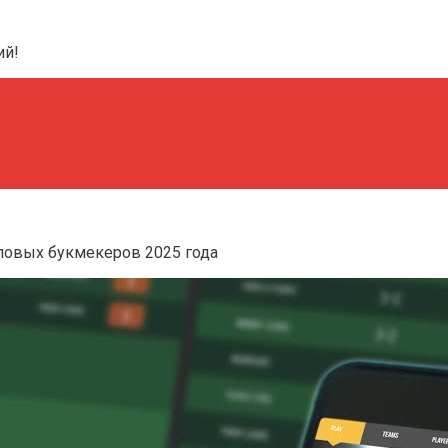
ий!
оповых букмекеров 2025 года