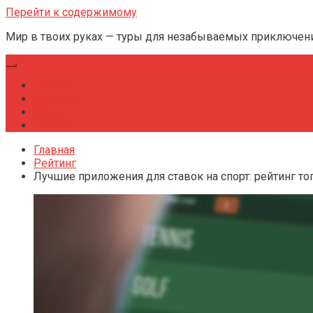
Перейти к содержимому
Мир в твоих руках — туры для незабываемых приключен
Главная
Культура
Отдых
Рейтинг
Главная
Рейтинг
Лучшие приложения для ставок на спорт: рейтинг т