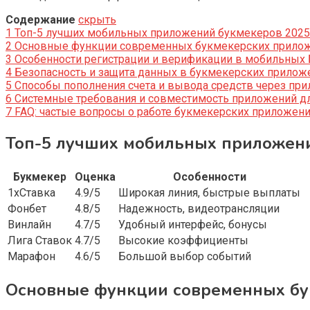
Содержание
скрыть
1
Топ-5 лучших мобильных приложений букмекеров 2025
2
Основные функции современных букмекерских прило
3
Особенности регистрации и верификации в мобильных
4
Безопасность и защита данных в букмекерских прилож
5
Способы пополнения счета и вывода средств через пр
6
Системные требования и совместимость приложений дл
7
FAQ: частые вопросы о работе букмекерских приложен
Топ-5 лучших мобильных приложени
Букмекер
Оценка
Особенности
1xСтавка
4.9/5
Широкая линия, быстрые выплаты
Фонбет
4.8/5
Надежность, видеотрансляции
Винлайн
4.7/5
Удобный интерфейс, бонусы
Лига Ставок
4.7/5
Высокие коэффициенты
Марафон
4.6/5
Большой выбор событий
Основные функции современных бу